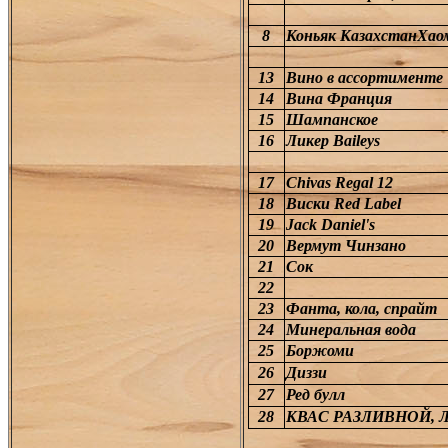
8
Коньяк КазахстанХаом
13
Вино в ассортименте
14
Вина Франция
15
Шампанское
16
Ликер
Baileys
17
Chivas Regal 12
18
Виски
Red Label
19
Jack Daniel's
20
Вермут Чинзано
21
Сок
22
23
Фанта, кола, спрайт
24
Минеральная вода
25
Боржоми
26
Диззи
27
Ред булл
28
КВАС РАЗЛИВНОЙ,