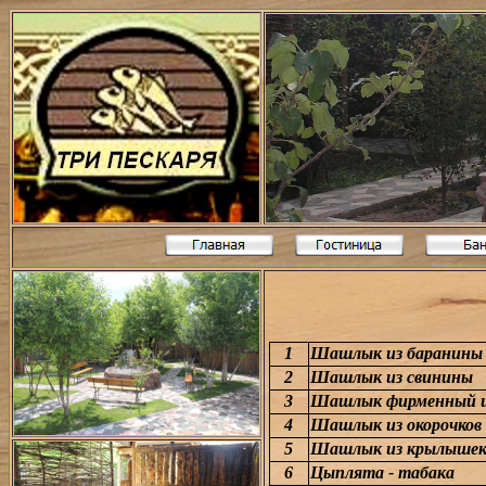
1
Шашлык из баранины
2
Шашлык из свинины
3
Шашлык фирменный и
4
Шашлык из окорочков
5
Шашлык из крылыше
6
Цыплята - табака