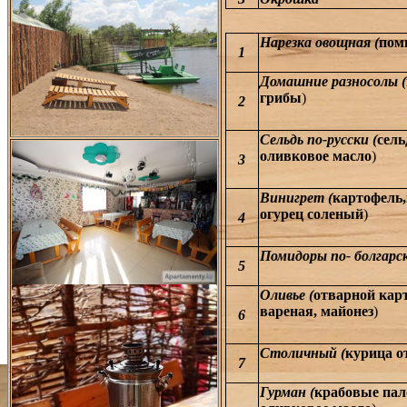
Нарезка овощная (
поми
1
Домашние разносолы (
грибы
)
2
Сельдь по-русски (
сель
оливковое масло
)
3
Винигрет (
картофель,
огурец соленый
)
4
Помидоры по- болгарск
5
Оливье (
отварной карт
вареная, майонез
)
6
Столичный (
курица о
7
Гурман (
крабовые пал