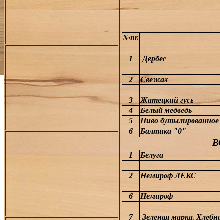
№пп
1
Дербес
2
Свежак
3
Жатецкий гусь
4
Белый медведь
5
Пиво бутылированное
6
Балтика "0"
В
1
Белуга
2
Немироф ЛЕКС
6
Немироф
7
Зеленая марка, Хлебна