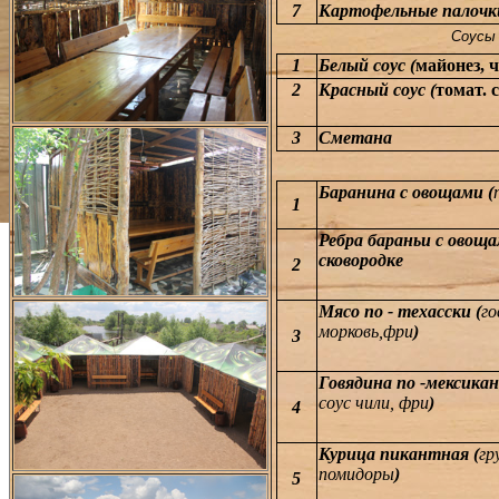
7
Картофельные палочк
Соусы
1
Белый соус (
майонез, 
2
Красный соус (
томат. 
3
Сметана
Горячие
Баранина с овощами (
1
Ребра бараньи с овоща
сковородке
2
Мясо по - техасски (
го
морковь,фри
)
3
Говядина по -мексикан
соус чили, фри
)
4
Курица пикантная (
гр
помидоры
)
5