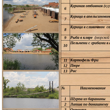
Куриная отбивная (
ку
6
Курица в апельсиновом
7
Курица в сливочном со
8
Рыба в кляре (
морской
9
Пельмени с грибами в 
10
Картофель Фри
11
Пюре
12
Рис
13
№
Наименование
1
Шурпа из баранины
2
Лапша по домашнему
3
Окрошка