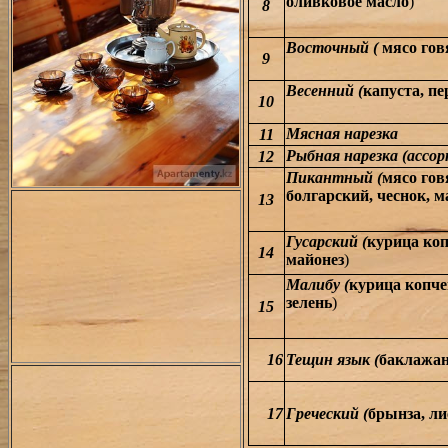
оливковое масло
)
8
Восточный (
мясо гов
9
Весенний (
капуста, п
10
Мясная нарезка
11
Рыбная нарезка (ассор
12
Пикантный (
мясо гов
болгарский, чеснок, 
13
Гусарский (
курица коп
14
майонез
)
Малибу (
курица копчен
зелень
)
15
16
Тещин язык (
баклажан
17
Греческий (
брынза, ли