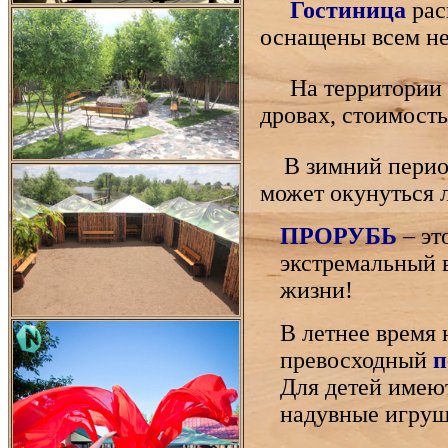
Гостиница
рас
оснащены всем не
На территории к
дровах, стоимость
В зимний период
может окунуться
ПРОРУБЬ
– эт
экстремальный 
жизни!
В летнее время
превосходный
п
Для детей имеют
надувные игруш