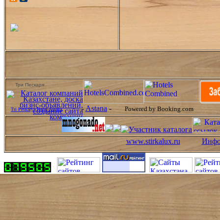
Три Пескаря
-
Astana
-
Powered by Booking.com
Tri Peskarya Hotel Astana
www.stirkalux.ru
Инфо